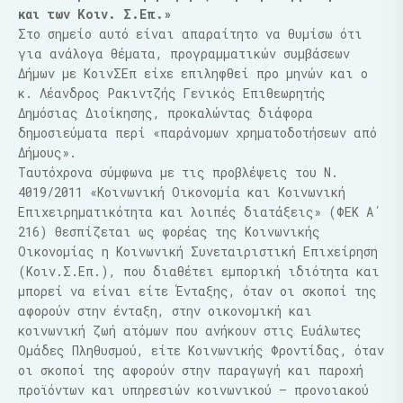
και των Κοιν. Σ.Επ.»
Στο σημείο αυτό είναι απαραίτητο να θυμίσω ότι
για ανάλογα θέματα, προγραμματικών συμβάσεων
Δήμων με ΚοινΣΕπ είχε επιληφθεί προ μηνών και ο
κ. Λέανδρος Ρακιντζής Γενικός Επιθεωρητής
Δημόσιας Διοίκησης, προκαλώντας διάφορα
δημοσιεύματα περί «παράνομων χρηματοδοτήσεων από
Δήμους».
Ταυτόχρονα σύμφωνα με τις προβλέψεις του Ν.
4019/2011 «Κοινωνική Οικονομία και Κοινωνική
Επιχειρηματικότητα και λοιπές διατάξεις» (ΦΕΚ Α΄
216) θεσπίζεται ως φορέας της Κοινωνικής
Οικονομίας η Κοινωνική Συνεταιριστική Επιχείρηση
(Κοιν.Σ.Επ.), που διαθέτει εμπορική ιδιότητα και
μπορεί να είναι είτε Ένταξης, όταν οι σκοποί της
αφορούν στην ένταξη, στην οικονομική και
κοινωνική ζωή ατόμων που ανήκουν στις Ευάλωτες
Ομάδες Πληθυσμού, είτε Κοινωνικής Φροντίδας, όταν
οι σκοποί της αφορούν στην παραγωγή και παροχή
προϊόντων και υπηρεσιών κοινωνικού – προνοιακού