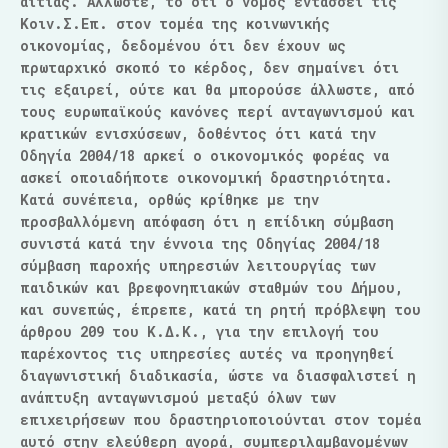
αιτίας. Άλλωστε, το ότι ο νόμος εντάσσει τις
Κοιν.Σ.Επ. στον τομέα της κοινωνικής
οικονομίας, δεδομένου ότι δεν έχουν ως
πρωταρχικό σκοπό το κέρδος, δεν σημαίνει ότι
τις εξαιρεί, ούτε και θα μπορούσε άλλωστε, από
τους ευρωπαϊκούς κανόνες περί ανταγωνισμού και
κρατικών ενισχύσεων, δοθέντος ότι κατά την
Οδηγία 2004/18 αρκεί ο οικονομικός φορέας να
ασκεί οποιαδήποτε οικονομική δραστηριότητα.
Κατά συνέπεια, ορθώς κρίθηκε με την
προσβαλλόμενη απόφαση ότι η επίδικη σύμβαση
συνιστά κατά την έννοια της Οδηγίας 2004/18
σύμβαση παροχής υπηρεσιών λειτουργίας των
παιδικών και βρεφονηπιακών σταθμών του Δήμου,
και συνεπώς, έπρεπε, κατά τη ρητή πρόβλεψη του
άρθρου 209 του Κ.Δ.Κ., για την επιλογή του
παρέχοντος τις υπηρεσίες αυτές να προηγηθεί
διαγωνιστική διαδικασία, ώστε να διασφαλιστεί η
ανάπτυξη ανταγωνισμού μεταξύ όλων των
επιχειρήσεων που δραστηριοποιούνται στον τομέα
αυτό στην ελεύθερη αγορά, συμπεριλαμβανομένων