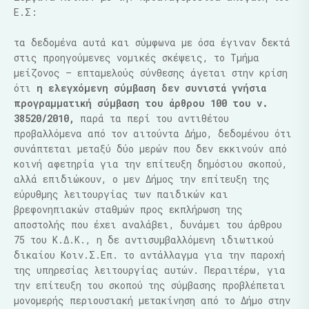
Ε.Σ:
«Μ
τα δεδομένα αυτά και σύμφωνα με όσα έγιναν δεκτά
στις προηγούμενες νομικές σκέψεις, το Τμήμα
μείζονος – επταμελούς σύνθεσης άγεται στην κρίση
ότι
η ελεγχόμενη σύμβαση δεν συνιστά γνήσια
προγραμματική σύμβαση του άρθρου 100 του ν.
38520/2010,
παρά τα περί του αντιθέτου
προβαλλόμενα από τον αιτούντα Δήμο, δεδομένου ότι
συνάπτεται μεταξύ δύο μερών που δεν εκκινούν από
κοινή αφετηρία για την επίτευξη δημόσιου σκοπού,
αλλά επιδιώκουν, ο μεν Δήμος την επίτευξη της
εύρυθμης λειτουργίας των παιδικών και
βρεφoνηπιακών σταθμών προς εκπλήρωση της
αποστολής που έχει αναλάβει, δυνάμει του άρθρου
75 του Κ.Δ.Κ., η δε αντισυμβαλλόμενη ιδιωτικού
δικαίου Κοιν.Σ.Επ. το αντάλλαγμα για την παροχή
της υπηρεσίας λειτουργίας αυτών. Περαιτέρω, για
την επίτευξη του σκοπού της σύμβασης προβλέπεται
μονομερής περιουσιακή μετακίνηση από το Δήμο στην