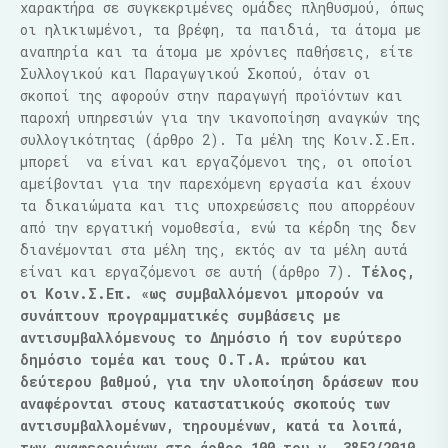
χαρακτήρα σε συγκεκριμένες ομάδες πληθυσμού, όπως
οι ηλικιωμένοι, τα βρέφη, τα παιδιά, τα άτομα με
αναπηρία και τα άτομα με χρόνιες παθήσεις, είτε
Συλλογικού και Παραγωγικού Σκοπού, όταν οι
σκοποί της αφορούν στην παραγωγή προϊόντων και
παροχή υπηρεσιών για την ικανοποίηση αναγκών της
συλλογικότητας (άρθρο 2). Τα μέλη της Κοιν.Σ.Επ.
μπορεί να είναι και εργαζόμενοι της, οι οποίοι
αμείβονται για την παρεχόμενη εργασία και έχουν
τα δικαιώματα και τις υποχρεώσεις που απορρέουν
από την εργατική νομοθεσία, ενώ τα κέρδη της δεν
διανέμονται στα μέλη της, εκτός αν τα μέλη αυτά
είναι και εργαζόμενοι σε αυτή (άρθρο 7).
Τέλος,
οι Κοιν.Σ.Επ. «ως συμβαλλόμενοι μπορούν να
συνάπτουν προγραμματικές συμβάσεις με
αντισυμβαλλόμενους το Δημόσιο ή τον ευρύτερο
δημόσιο τομέα και τους Ο.Τ.Α. πρώτου και
δεύτερου βαθμού, για την υλοποίηση δράσεων που
αναφέρονται στους καταστατικούς σκοπούς των
αντισυμβαλλομένων, τηρουμένων, κατά τα λοιπά,
των αναφερομένων στο άρθρο 100 του ν. 3852/2010