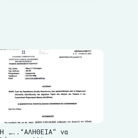
Η …..“ΑΛΗΘΕΙΑ” να