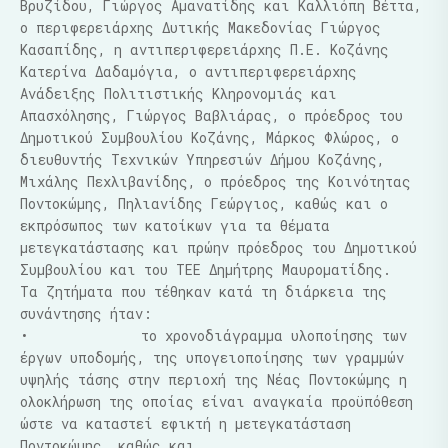
Βρυζίδου, Γιώργος Αμανατίδης και Καλλιόπη Βέττα,
ο περιφερειάρχης Δυτικής Μακεδονίας Γιώργος
Κασαπίδης, η αντιπεριφερειάρχης Π.Ε. Κοζάνης
Κατερίνα Δαδαμόγια, ο αντιπεριφερειάρχης
Ανάδειξης Πολιτιστικής Κληρονομιάς και
Απασχόλησης, Γιώργος Βαβλιάρας, ο πρόεδρος του
Δημοτικού Συμβουλίου Κοζάνης, Μάρκος Φλώρος, ο
διευθυντής Τεχνικών Υπηρεσιών Δήμου Κοζάνης,
Μιχάλης Πεχλιβανίδης, ο πρόεδρος της Κοινότητας
Ποντοκώμης, Πηλιανίδης Γεώργιος, καθώς και ο
εκπρόσωπος των κατοίκων για τα θέματα
μετεγκατάστασης και πρώην πρόεδρος του Δημοτικού
Συμβουλίου και του ΤΕΕ Δημήτρης Μαυροματίδης.
Τα ζητήματα που τέθηκαν κατά τη διάρκεια της
συνάντησης ήταν:
• το χρονοδιάγραμμα υλοποίησης των
έργων υποδομής, της υπογειοποίησης των γραμμών
υψηλής τάσης στην περιοχή της Νέας Ποντοκώμης η
ολοκλήρωση της οποίας είναι αναγκαία προϋπόθεση
ώστε να καταστεί εφικτή η μετεγκατάσταση
Ποντοκώμης, καθώς και