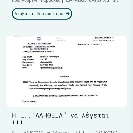
προηγούμενη Παρασκευή 23-1-2026 ανέδειξα την
Διαβάστε Περισσότερα
Η …..“ΑΛΗΘΕΙΑ” να λέγεται
!!!
Η ...ΑΛΗΘΕΙΑ” να λέγεται !!! Η …..“ΑΛΗΘΕΙΑ”