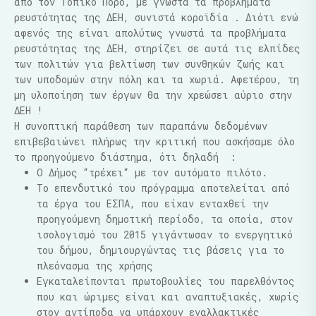
από τον Τοπικό Πόρο, με γνωστά τα προβλήματα
ρευστότητας της ΔΕΗ, συνιστά κοροϊδία . Διότι ενώ
αφενός της είναι απολύτως γνωστά τα προβλήματα
ρευστότητας της ΔΕΗ, στηρίζει σε αυτά τις ελπίδες
των πολιτών για βελτίωση των συνθηκών ζωής και
των υποδομών στην πόλη και τα χωριά. Αφετέρου, τη
μη υλοποίηση των έργων θα την χρεώσει αύριο στην
ΔΕΗ !
Η συνοπτική παράθεση των παραπάνω δεδομένων
επιβεβαιώνει πλήρως την κριτική που ασκήσαμε όλο
το προηγούμενο διάστημα, ότι δηλαδή :
Ο Δήμος “τρέχει“ με τον αυτόματο πιλότο.
Το επενδυτικό του πρόγραμμα αποτελείται από
τα έργα του ΕΣΠΑ, που είχαν ενταχθεί την
προηγούμενη δημοτική περίοδο, τα οποία, στον
ισολογισμό του 2015 γιγάντωσαν το ενεργητικό
του δήμου, δημιουργώντας τις βάσεις για το
πλεόνασμα της χρήσης
Εγκαταλείπονται πρωτοβουλίες του παρελθόντος
που και ώριμες είναι και αναπτυξιακές, χωρίς
στον αντίποδα να υπάρχουν εναλλακτικές