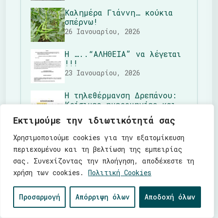
Καλημέρα Γιάννη… κούκια
σπέρνω!
26 Ιανουαρίου, 2026
Η …..“ΑΛΗΘΕΙΑ” να λέγεται
!!!
23 Ιανουαρίου, 2026
Η τηλεθέρμανση Δρεπάνου:
Κρίσιμες ημερομηνίες και
αλήθειες
Εκτιμούμε την ιδιωτικότητά σας
17 Δεκεμβρίου, 2025
Χρησιμοποιούμε cookies για την εξατομίκευση
Ο ορισμός του ψέματος!
13 Δεκεμβρίου, 2025
περιεχομένου και τη βελτίωση της εμπειρίας
σας. Συνεχίζοντας την πλοήγηση, αποδέχεστε τη
χρήση των cookies.
Πολιτική Cookies
Προσαρμογή
Απόρριψη όλων
Αποδοχή όλων
Tags