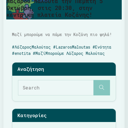
Λάζαρου Μαλούτα την Πέμπτη 5
Οκτώβρη, στις 20:30, στην
κεντρική πλατεία Κοζάνης!
Μαζί μπορούμε να πάμε την Κοζάνη πιο ψηλά!
#ΛάζαροςΜαλούτας
#LazarosMaloutas
#Ενότητα
#enotita
#ΜαζίΜπορούμε
Λάζαρος Μαλούτας
Κατηγορίες